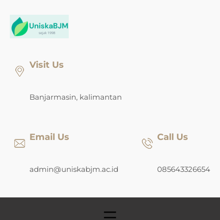
Skip
to
content
Visit Us
Banjarmasin, kalimantan
Email Us
Call Us
admin@uniskabjm.ac.id
085643326654