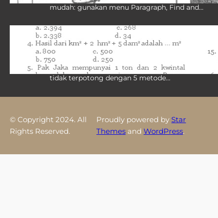
mudah: gunakan menu Paragraph, Find and…
Cara Memindahkan Excel ke Word
Agar Tidak Terpotong, 7 Trik Jitu yang
Terbukti Berhasil di 2026
Pelajari cara memindahkan excel ke word agar
tidak terpotong dengan 5 metode…
© Copyright 2024. All
Proudly powered by
Star
Rights Reserved.
Themes
and
WordPress
.