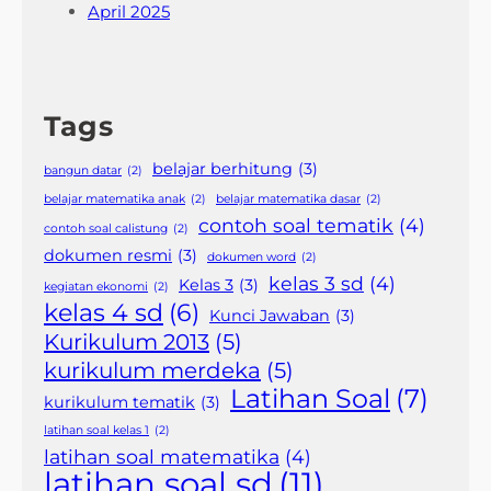
April 2025
Tags
belajar berhitung
(3)
bangun datar
(2)
belajar matematika anak
(2)
belajar matematika dasar
(2)
contoh soal tematik
(4)
contoh soal calistung
(2)
dokumen resmi
(3)
dokumen word
(2)
kelas 3 sd
(4)
Kelas 3
(3)
kegiatan ekonomi
(2)
kelas 4 sd
(6)
Kunci Jawaban
(3)
Kurikulum 2013
(5)
kurikulum merdeka
(5)
Latihan Soal
(7)
kurikulum tematik
(3)
latihan soal kelas 1
(2)
latihan soal matematika
(4)
latihan soal sd
(11)