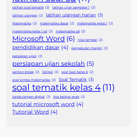
latihan soal tematik
(2)
latihan ujian semester 1
(2)
latihan ulangan harian
(3)
latihan ulangan
(2)
Matematika
(2)
matematika dasar
(2)
matematika kelas 1
(2)
matematika kelas 1 sd
(2)
matematika sd
(2)
Microsoft Word
(6)
nilai tempat
(2)
pendidikan dasar
(4)
pengaturan margin
(2)
persiapan ujian
(2)
persiapan ujian sekolah
(5)
section break
(2)
Skripsi
(2)
soal lisan kelas 6
(2)
Soal Tematik
(3)
soal lomba matematika
(2)
soal tematik kelas 4
(11)
tanda tangan digital
(2)
tips belajar anak
(2)
tutorial microsoft word
(4)
Tutorial Word
(4)