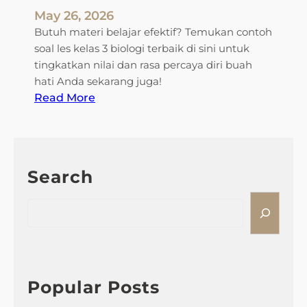
May 26, 2026
Butuh materi belajar efektif? Temukan contoh
soal les kelas 3 biologi terbaik di sini untuk
tingkatkan nilai dan rasa percaya diri buah
hati Anda sekarang juga!
:
Read More
c
o
n
t
Search
o
h
S
s
e
o
a
a
r
l
c
l
h
Popular Posts
e