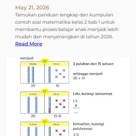
u
May 21, 2026
m
Temukan panduan lengkap dan kumpulan
l
contoh soal matematika kelas 2 bab 1 untuk
a
membantu proses belajar anak menjadi lebih
h
mudah dan menyenangkan di tahun 2026.
a
:
Read More
n
7
K
R
e
a
l
h
a
a
s
s
1
i
S
a
D
N
A
i
g
l
a
a
r