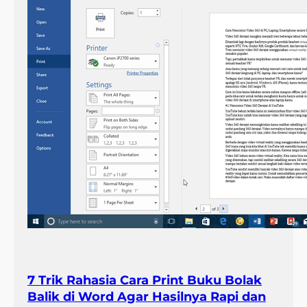
7 Trik Rahasia Cara Print Buku Bolak
Balik di Word Agar Hasilnya Rapi dan