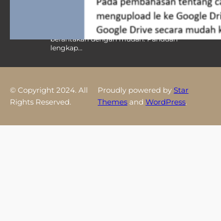
Berantakan, 7 Strategi Ini Ternyata
Bikin Dokumen Rapi Instan
Pelajari cara mengatur spasi di word yang
berantakan dengan mudah. Panduan
lengkap…
© Copyright 2024. All
Proudly powered by
Star
Rights Reserved.
Themes
and
WordPress
.