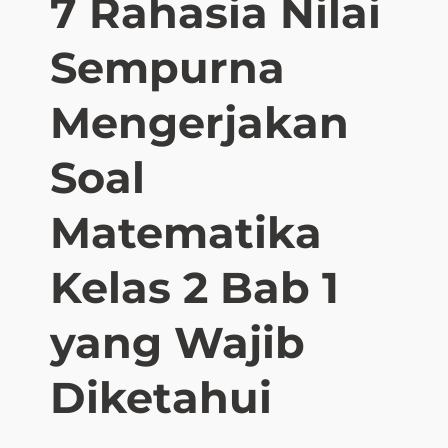
7 Rahasia Nilai
u
a
Sempurna
s
a
i
Mengerjakan
C
o
Soal
n
t
Matematika
o
h
Kelas 2 Bab 1
S
o
a
yang Wajib
l
P
Diketahui
e
n
j