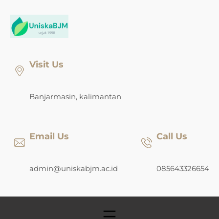
Skip
to
content
Visit Us
Banjarmasin, kalimantan
Email Us
Call Us
admin@uniskabjm.ac.id
085643326654