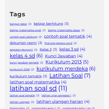
Tags
belajar berhitung
(3)
bangun datar
(2)
belajar matematika anak
(2)
belajar matematika dasar
(2)
contoh soal tematik
(4)
contoh soal calistung
(2)
dokumen resmi
(3)
find and replace word
(2)
kelas 3 sd
(4)
Kelas 3
(3)
kegiatan ekonomi
(2)
kelas 4 sd
(6)
Kunci Jawaban
(4)
Kurikulum 2013
(5)
kunci jawaban tematik
(2)
kurikulum merdeka
(6)
kurikulum 2026
(2)
Latihan Soal
(7)
kurikulum tematik
(3)
latihan soal matematika
(4)
latihan soal sd
(11)
latihan soal tematik
(2)
latihan ujian semester 1
(2)
latihan ulangan harian
(4)
latihan ulangan
(2)
Matematika
(2)
matematika kelas 1
(2)
matematika kelas 1 sd
(2)