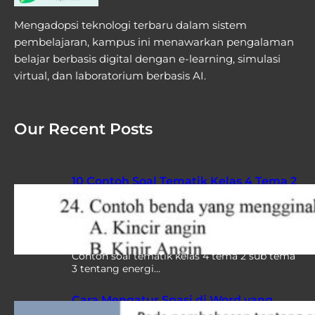
Mengadopsi teknologi terbaru dalam sistem
pembelajaran, kampus ini menawarkan pengalaman
belajar berbasis digital dengan e-learning, simulasi
virtual, dan laboratorium berbasis AI.
Our Recent Posts
10 Contoh Soal Tematik Kelas 4 Tema 2
Sub Tema 3 yang Sering Muncul di
Ujian, Wajib Kamu Pelajari Sebelum
Terlambat
Contoh soal tematik kelas 4 tema 2 sub tema
3 tentang energi…
Cara Mengatur Spasi di Word yang