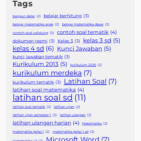
Tags
belajar berhitung
(3)
bangun datar
(2)
belajar matematika anak
(2)
belajar matematika dasar
(2)
contoh soal tematik
(4)
contoh soal calistung
(2)
kelas 3 sd
(5)
dokumen resmi
(3)
Kelas 3
(3)
kelas 4 sd
(6)
Kunci Jawaban
(5)
kunci jawaban tematik
(3)
Kurikulum 2013
(5)
kurikulum 2026
(2)
kurikulum merdeka
(7)
Latihan Soal
(7)
kurikulum tematik
(3)
latihan soal matematika
(4)
latihan soal sd
(11)
latihan soal tematik
(2)
latihan ujian
(2)
latihan ujian semester 1
(2)
latihan ulangan
(2)
latihan ulangan harian
(4)
Matematika
(2)
matematika kelas 1
(2)
matematika kelas 1 sd
(2)
Microsoft Word
(7)
matematika sd
(2)