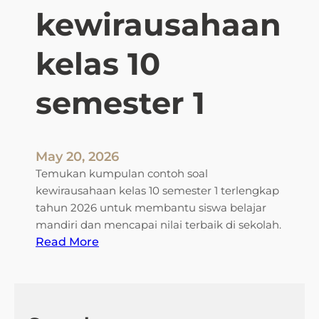
kewirausahaan
s
a
I
kelas 10
n
g
semester 1
g
r
i
s
May 20, 2026
K
Temukan kumpulan contoh soal
e
kewirausahaan kelas 10 semester 1 terlengkap
l
tahun 2026 untuk membantu siswa belajar
a
mandiri dan mencapai nilai terbaik di sekolah.
s
:
Read More
4
c
S
o
D
n
S
t