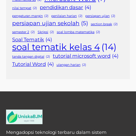
pendidikan dasar
(4)
nilai tempat
(2)
pengaturan margin
(2)
penilaian harian
(2)
persiapan ujian
(2)
persiapan ujian sekolah
(5)
section break
(2)
semester 2
(2)
Skripsi
(2)
soal lomba matematika
(2)
Soal Tematik
(4)
soal tematik kelas 4
(14)
tutorial microsoft word
(4)
tanda tangan digital
(2)
Tutorial Word
(4)
ulangan harian
(2)
Mengadopsi teknologi terbaru dalam sistem