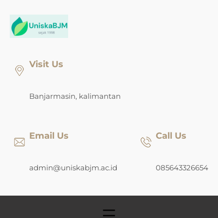
Skip
to
content
Visit Us
Banjarmasin, kalimantan
Email Us
Call Us
admin@uniskabjm.ac.id
085643326654