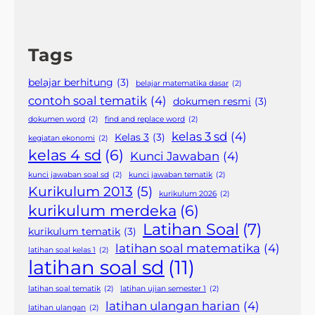
Tags
belajar berhitung
(3)
belajar matematika dasar
(2)
contoh soal tematik
(4)
dokumen resmi
(3)
dokumen word
(2)
find and replace word
(2)
kelas 3 sd
(4)
Kelas 3
(3)
kegiatan ekonomi
(2)
kelas 4 sd
(6)
Kunci Jawaban
(4)
kunci jawaban soal sd
(2)
kunci jawaban tematik
(2)
Kurikulum 2013
(5)
kurikulum 2026
(2)
kurikulum merdeka
(6)
Latihan Soal
(7)
kurikulum tematik
(3)
latihan soal matematika
(4)
latihan soal kelas 1
(2)
latihan soal sd
(11)
latihan soal tematik
(2)
latihan ujian semester 1
(2)
latihan ulangan harian
(4)
latihan ulangan
(2)