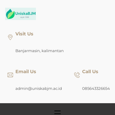
Skip
to
content
Visit Us
Banjarmasin, kalimantan
Email Us
Call Us
admin@uniskabjm.ac.id
085643326654