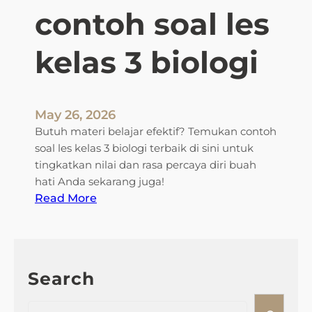
g
contoh soal les
u
a
kelas 3 biologi
s
a
i
C
May 26, 2026
o
Butuh materi belajar efektif? Temukan contoh
n
soal les kelas 3 biologi terbaik di sini untuk
t
tingkatkan nilai dan rasa percaya diri buah
o
hati Anda sekarang juga!
h
:
Read More
S
c
o
o
a
n
l
t
P
Search
o
e
h
S
n