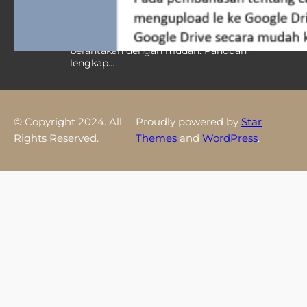
Bikin Dokumen Rapi Instan
Pelajari cara mengatur spasi di word yang
berantakan dengan mudah. Panduan
lengkap…
© Copyright 2024. All
Proudly powered by
Star
Rights Reserved.
Themes
and
WordPress
.