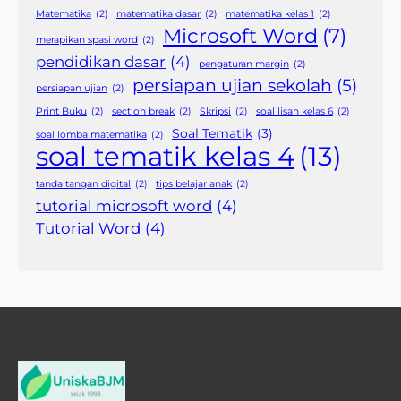
Matematika
(2)
matematika dasar
(2)
matematika kelas 1
(2)
Microsoft Word
(7)
merapikan spasi word
(2)
pendidikan dasar
(4)
pengaturan margin
(2)
persiapan ujian sekolah
(5)
persiapan ujian
(2)
Print Buku
(2)
section break
(2)
Skripsi
(2)
soal lisan kelas 6
(2)
Soal Tematik
(3)
soal lomba matematika
(2)
soal tematik kelas 4
(13)
tanda tangan digital
(2)
tips belajar anak
(2)
tutorial microsoft word
(4)
Tutorial Word
(4)