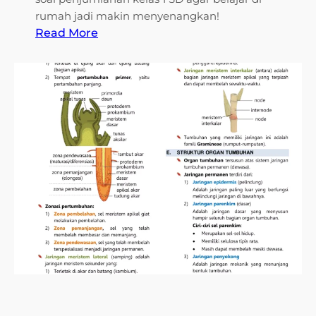
rumah jadi makin menyenangkan!
:
Read More
7
R
a
h
a
s
i
a
M
u
d
a
h
M
e
n