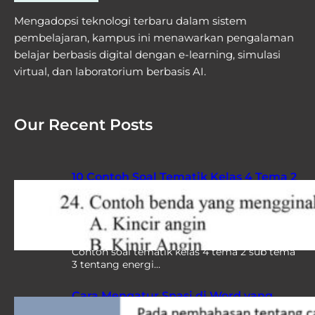
Mengadopsi teknologi terbaru dalam sistem
pembelajaran, kampus ini menawarkan pengalaman
belajar berbasis digital dengan e-learning, simulasi
virtual, dan laboratorium berbasis AI.
Our Recent Posts
10 Contoh Soal Tematik Kelas 4 Tema 2
Sub Tema 3 yang Sering Muncul di
Ujian, Wajib Kamu Pelajari Sebelum
Terlambat
Contoh soal tematik kelas 4 tema 2 sub tema
3 tentang energi…
Cara Mengatur Spasi di Word yang
Berantakan, 7 Strategi Ini Ternyata