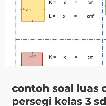
h
a
s
i
a
S
o
a
l
C
e
r
i
t
a
contoh soal luas 
P
e
persegi kelas 3 s
n
j