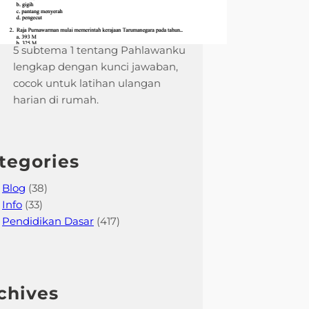
Contoh soal tematik kelas 4 tema
5 subtema 1 tentang Pahlawanku
lengkap dengan kunci jawaban,
cocok untuk latihan ulangan
harian di rumah.
tegories
Blog
(38)
Info
(33)
Pendidikan Dasar
(417)
chives