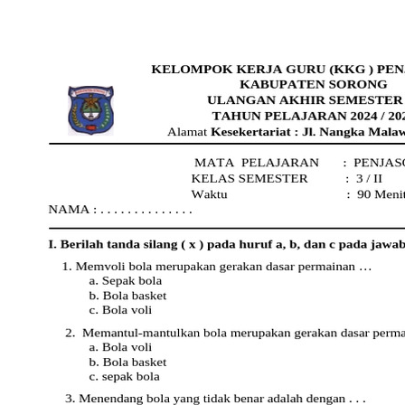
contoh soal pjok kelas 3
semester 2
Contoh soal PJOK kelas 3
semester 2 lengkap dengan kunci
jawaban untuk latihan PAS.
Cocok untuk belajar mandiri di
rumah agar nilai ujian
memuaskan.