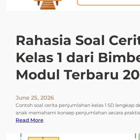
Rahasia Soal Cer
Kelas 1 dari Bimbe
Modul Terbaru 2
June 25, 2026
Contoh soal cerita penjumlahan kelas 1 SD lengkap
anak memahami konsep penjumlahan secara praktis
:
Read More
R
a