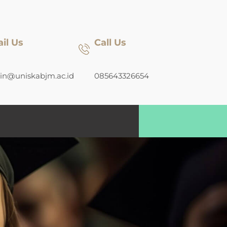
il Us
Call Us
n@uniskabjm.ac.id
085643326654