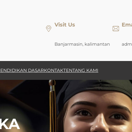
Visit Us
Ema
Banjarmasin, kalimantan
admi
ENDIDIKAN DASAR
KONTAK
TENTANG KAMI
KA