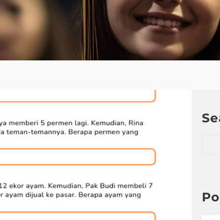
Se
S
e
a
r
c
h
Po