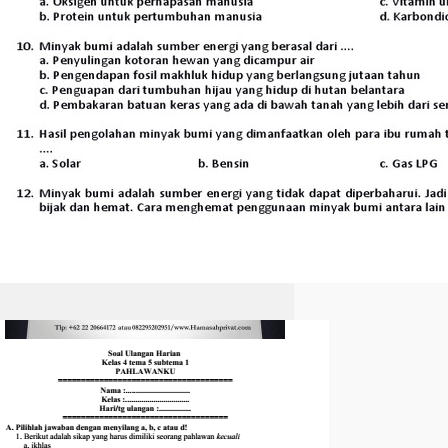
Akhirnya Terungkap 60
Contoh Soal Tematik Kelas
4 Tema 5 Subtema 1 yang
Sering Muncul di Ujian