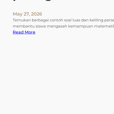
u
m
May 27, 2026
l
Temukan berbagai contoh soal luas dan keliling per
a
membantu siswa mengasah kemampuan matematika
h
:
Read More
a
c
n
o
K
n
e
t
l
o
a
h
s
s
1
o
d
a
a
l
r
l
i
u
B
a
i