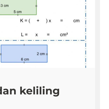
dan keliling
d