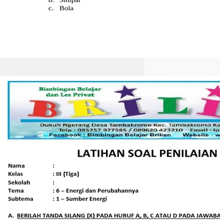
Akhirnya Tahu Cara Belajar
Asyik dengan Latihan Soal
Tema 6 Kelas 3 yang
Ternyata Bukan Sekadar
Hapalan
Latihan soal tema 6 kelas 3
tentang energi dan
perubahannya, lengkap dengan
contoh soal PPKn, Matematika,