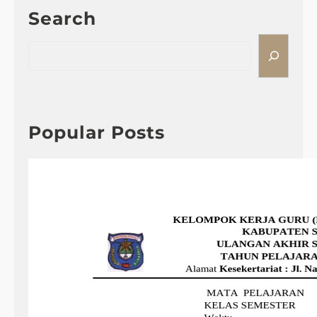
Search
S
e
a
r
c
h
Popular Posts