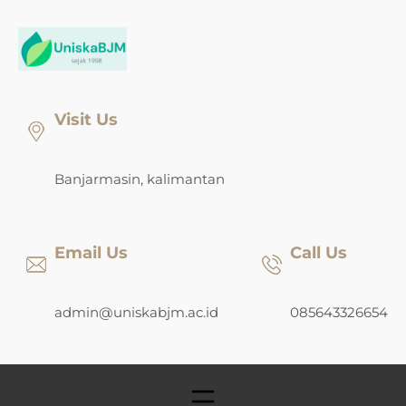
Skip
to
content
Visit Us
Banjarmasin, kalimantan
Email Us
Call Us
admin@uniskabjm.ac.id
085643326654