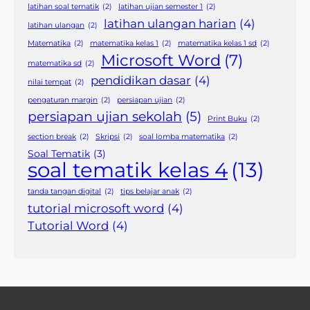
latihan soal tematik
(2)
latihan ujian semester 1
(2)
latihan ulangan harian
(4)
latihan ulangan
(2)
Matematika
(2)
matematika kelas 1
(2)
matematika kelas 1 sd
(2)
Microsoft Word
(7)
matematika sd
(2)
pendidikan dasar
(4)
nilai tempat
(2)
pengaturan margin
(2)
persiapan ujian
(2)
persiapan ujian sekolah
(5)
Print Buku
(2)
section break
(2)
Skripsi
(2)
soal lomba matematika
(2)
Soal Tematik
(3)
soal tematik kelas 4
(13)
tanda tangan digital
(2)
tips belajar anak
(2)
tutorial microsoft word
(4)
Tutorial Word
(4)