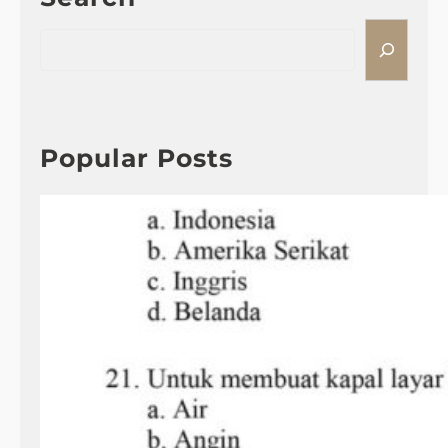
S
e
a
r
c
h
Popular Posts