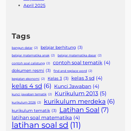
April 2025
Tags
belajar berhitung
(3)
bangun datar
(2)
belajar matematika anak
(2)
belajar matematika dasar
(2)
contoh soal tematik
(4)
contoh soal calistung
(2)
dokumen resmi
(3)
find and replace word
(2)
kelas 3 sd
(4)
Kelas 3
(3)
kegiatan ekonomi
(2)
kelas 4 sd
(6)
Kunci Jawaban
(4)
Kurikulum 2013
(5)
kunci jawaban tematik
(2)
kurikulum merdeka
(6)
kurikulum 2026
(2)
Latihan Soal
(7)
kurikulum tematik
(3)
latihan soal matematika
(4)
latihan soal sd
(11)