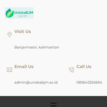
Skip
to
content
Visit Us
Banjarmasin, kalimantan
Email Us
Call Us
admin@uniskabjm.ac.id
085643326654