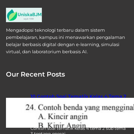
Mengadopsi teknologi terbaru dalam sistem
pembelajaran, kampus ini menawarkan pengalaman
belajar berbasis digital dengan e-learning, simulasi
virtual, dan laboratorium berbasis AI.
Our Recent Posts
10 Contoh Soal Tematik Kelas 4 Tema 2
Sub Tema 3 yang Sering Muncul di
Ujian, Wajib Kamu Pelajari Sebelum
Terlambat
Contoh soal tematik kelas 4 tema 2 sub tema
3 tentang energi…