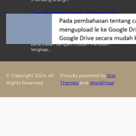
Cara Mengatur Spasi di Word yang
Berantakan, 7 Strategi Ini Ternyata
Bikin Dokumen Rapi Instan
Pelajari cara mengatur spasi di word yang
berantakan dengan mudah. Panduan
lengkap…
© Copyright 2024. All
Proudly powered by
Star
Rights Reserved.
Themes
and
WordPress
.