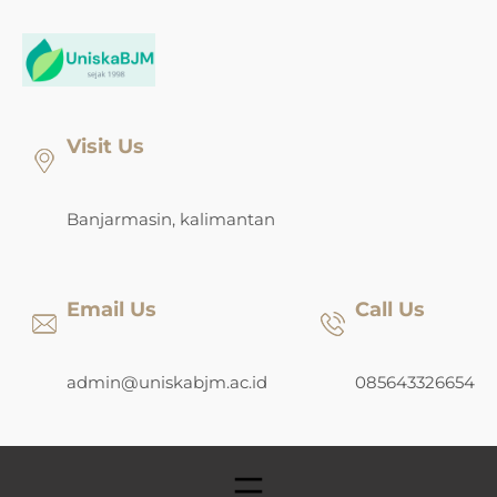
Skip
to
content
Visit Us
Banjarmasin, kalimantan
Email Us
Call Us
admin@uniskabjm.ac.id
085643326654