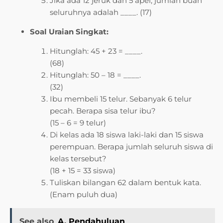
Jika ada 12 jeruk dan 5 apel, jumlah buah
seluruhnya adalah ____. (17)
Soal Uraian Singkat:
Hitunglah: 45 + 23 = ____.
(68)
Hitunglah: 50 – 18 = ____.
(32)
Ibu membeli 15 telur. Sebanyak 6 telur
pecah. Berapa sisa telur ibu?
(15 – 6 = 9 telur)
Di kelas ada 18 siswa laki-laki dan 15 siswa
perempuan. Berapa jumlah seluruh siswa di
kelas tersebut?
(18 + 15 = 33 siswa)
Tuliskan bilangan 62 dalam bentuk kata.
(Enam puluh dua)
See also
A. Pendahuluan