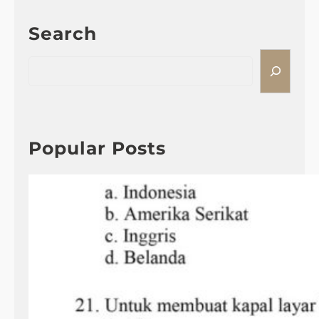
Search
S
e
a
r
c
h
Popular Posts