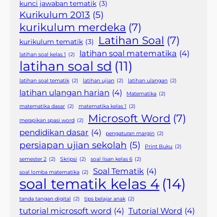
kunci jawaban tematik
(3)
Kurikulum 2013
(5)
kurikulum merdeka
(7)
Latihan Soal
(7)
kurikulum tematik
(3)
latihan soal matematika
(4)
latihan soal kelas 1
(2)
latihan soal sd
(11)
latihan soal tematik
(2)
latihan ujian
(2)
latihan ulangan
(2)
latihan ulangan harian
(4)
Matematika
(2)
matematika dasar
(2)
matematika kelas 1
(2)
Microsoft Word
(7)
merapikan spasi word
(2)
pendidikan dasar
(4)
pengaturan margin
(2)
persiapan ujian sekolah
(5)
Print Buku
(2)
semester 2
(2)
Skripsi
(2)
soal lisan kelas 6
(2)
Soal Tematik
(4)
soal lomba matematika
(2)
soal tematik kelas 4
(14)
tanda tangan digital
(2)
tips belajar anak
(2)
tutorial microsoft word
(4)
Tutorial Word
(4)