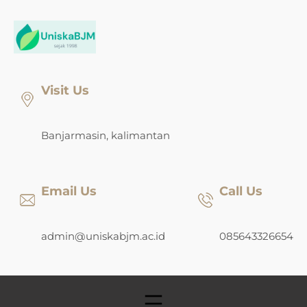
Skip
to
content
Visit Us
Banjarmasin, kalimantan
Email Us
Call Us
admin@uniskabjm.ac.id
085643326654