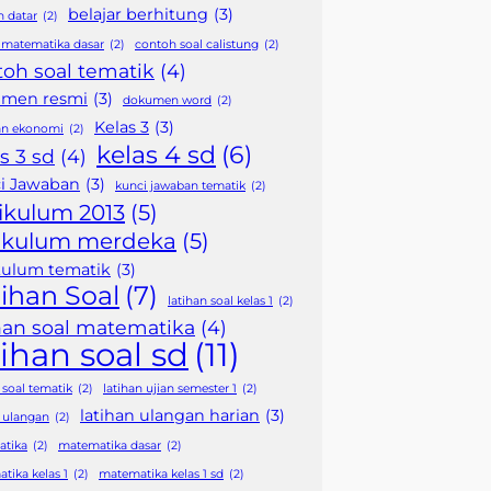
belajar berhitung
(3)
 datar
(2)
r matematika dasar
(2)
contoh soal calistung
(2)
toh soal tematik
(4)
men resmi
(3)
dokumen word
(2)
Kelas 3
(3)
an ekonomi
(2)
kelas 4 sd
(6)
s 3 sd
(4)
i Jawaban
(3)
kunci jawaban tematik
(2)
ikulum 2013
(5)
ikulum merdeka
(5)
kulum tematik
(3)
ihan Soal
(7)
latihan soal kelas 1
(2)
ihan soal matematika
(4)
tihan soal sd
(11)
 soal tematik
(2)
latihan ujian semester 1
(2)
latihan ulangan harian
(3)
n ulangan
(2)
atika
(2)
matematika dasar
(2)
tika kelas 1
(2)
matematika kelas 1 sd
(2)