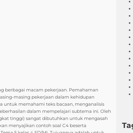
ang berbagai macam pekerjaan. Pemahaman
asing-masing pekerjaan dalam kehidupan
wa untuk memahami teks bacaan, menganalisis
keberhasilan dalam mempelajari subtema ini. Oleh
ingkat tinggi) sangat dibutuhkan untuk mengasah
Ta
 akan menyajikan contoh soal C4 beserta
ema 5 kelas 4 SD/MI. Tujuannya adalah untuk