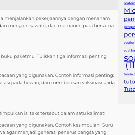
matema
Mic
. Ia menjalankan pekerjaannya dengan menanam
pen
 dan mengairi sawah), dan memanen padi bersama
pengat
per
sectio
soal l
so
 buku paketmu. Tuliskan tiga informasi penting
(11
tanda 
bacaan yang digunakan. Contoh informasi penting:
tuto
erasi pada hewan, dan memberikan vaksinasi pada
Tuto
mpulkan isi teks tersebut dalam satu kalimat!
 bacaan yang digunakan. Contoh kesimpulan: Guru
a agar menjadi generasi penerus bangsa yang