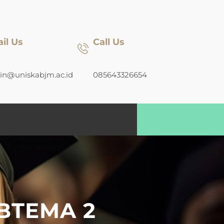
il Us
Call Us
n@uniskabjm.ac.id
085643326654
BTEMA 2