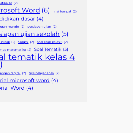
tika sd
(2)
rosoft Word
(6)
nilai tempat
(2)
didikan dasar
(4)
uran margin
(2)
persiapan ujian
(2)
siapan ujian sekolah
(5)
n break
(2)
Skripsi
(2)
soal lisan kelas 6
(2)
Soal Tematik
(3)
omba matematika
(2)
al tematik kelas 4
)
tangan digital
(2)
tips belajar anak
(2)
rial microsoft word
(4)
rial Word
(4)