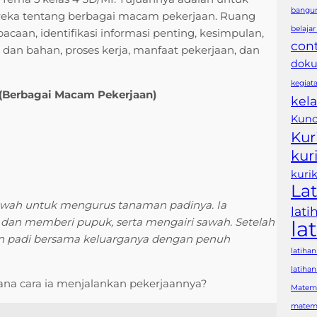
bangun
eka tentang berbagai macam pekerjaan. Ruang
belaja
aan, identifikasi informasi penting, kesimpulan,
con
t dan bahan, proses kerja, manfaat pekerjaan, dan
doku
kegiat
 (Berbagai Macam Pekerjaan)
kela
Kunc
Kur
kur
kuri
Lat
e sawah untuk mengurus tanaman padinya. Ia
lat
an memberi pupuk, serta mengairi sawah. Setelah
la
en padi bersama keluarganya dengan penuh
latihan
latiha
na cara ia menjalankan pekerjaannya?
Matem
matema