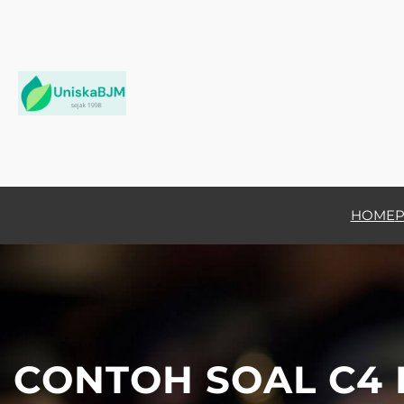
Skip
to
content
HOME
P
CONTOH SOAL C4 