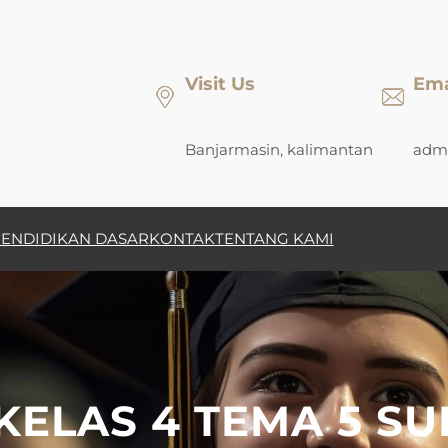
Visit Us
Ema
Banjarmasin, kalimantan
admi
ENDIDIKAN DASAR
KONTAK
TENTANG KAMI
KELAS 4 TEMA 5 SU