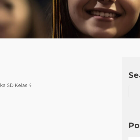
Se
ka SD Kelas 4
S
e
a
r
c
h
Po