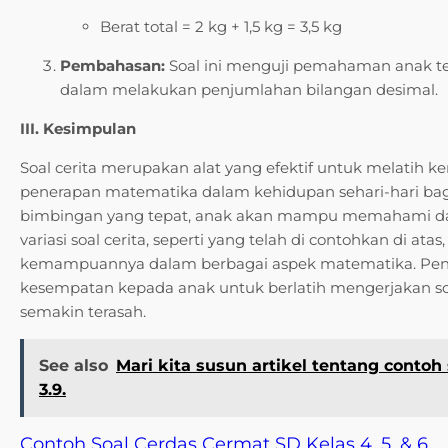
Berat total = 2 kg + 1,5 kg = 3,5 kg
Pembahasan:
Soal ini menguji pemahaman anak t
dalam melakukan penjumlahan bilangan desimal.
III. Kesimpulan
Soal cerita merupakan alat yang efektif untuk melatih 
penerapan matematika dalam kehidupan sehari-hari bagi
bimbingan yang tepat, anak akan mampu memahami dan 
variasi soal cerita, seperti yang telah di contohkan di
kemampuannya dalam berbagai aspek matematika. Pent
kesempatan kepada anak untuk berlatih mengerjakan so
semakin terasah.
See also
Mari kita susun artikel tentang contoh
3.9.
Contoh Soal Cerdas Cermat SD Kelas 4, 5, & 6