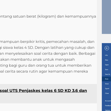
entang satuan berat (kilogram) dan kemampuannya
kemampuan berpikir kritis, pemecahan masalah, dan
 siswa kelas 4 SD. Dengan latihan yang cukup dan
menyelesaikan soal cerita dengan baik. Berbagai
 atas, akan membantu anak untuk mengasah
ing bagi guru dan orang tua untuk memberikan
al cerita secara rutin agar kemampuan mereka
 soal UTS Penjaskes kelas 6 SD KD 3.6 dan