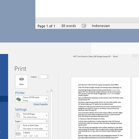
7 Trik Rahasia Cara Print
Buku Bolak Balik di Word
Agar Hasilnya Rapi dan
Hemat Kertas
Pelajari cara print buku bolak
balik di Word dengan mudah,
lengkap dengan pengaturan
booklet, margin, dan tips agar
hasil cetak rapi dan presisi.