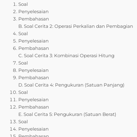
Soal
Penyelesaian
Pembahasan
B. Soal Cerita 2: Operasi Perkalian dan Pembagian
Soal
Penyelesaian
Pembahasan
C. Soal Cerita 3: Kombinasi Operasi Hitung
Soal
Penyelesaian
Pembahasan
D. Soal Cerita 4: Pengukuran (Satuan Panjang)
Soal
Penyelesaian
Pembahasan
E. Soal Cerita 5: Pengukuran (Satuan Berat)
Soal
Penyelesaian
Pembahasan