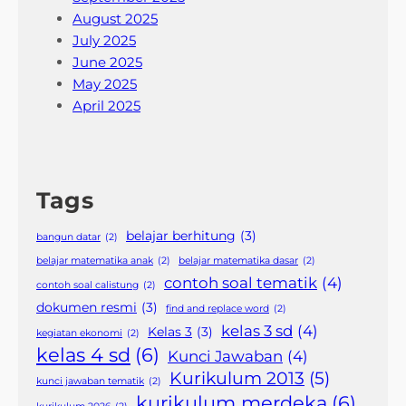
August 2025
July 2025
June 2025
May 2025
April 2025
Tags
belajar berhitung
(3)
bangun datar
(2)
belajar matematika anak
(2)
belajar matematika dasar
(2)
contoh soal tematik
(4)
contoh soal calistung
(2)
dokumen resmi
(3)
find and replace word
(2)
kelas 3 sd
(4)
Kelas 3
(3)
kegiatan ekonomi
(2)
kelas 4 sd
(6)
Kunci Jawaban
(4)
Kurikulum 2013
(5)
kunci jawaban tematik
(2)
kurikulum merdeka
(6)