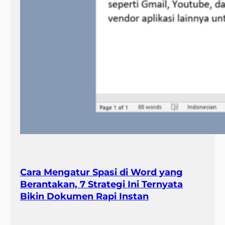
Cara Mengatur Spasi di Word yang
Berantakan, 7 Strategi Ini Ternyata
Bikin Dokumen Rapi Instan