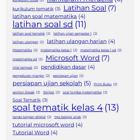
kurikulum 2026
(2)
Latihan Soal
(7)
kurikulum tematik
(3)
latihan soal matematika
(4)
latihan soal sd
(11)
latihan soal tematik
(2)
latihan ujian semester 1
(2)
latihan ulangan harian
(4)
latihan ulangan
(2)
Matematika
(2)
matematika kelas 1
(2)
matematika kelas 1 sd
(2)
Microsoft Word
(7)
matematika sd
(2)
pendidikan dasar
(4)
nilai tempat
(2)
pengaturan margin
(2)
persiapan ujian
(2)
persiapan ujian sekolah
(5)
Print Buku
(2)
section break
(2)
Skripsi
(2)
soal lomba matematika
(2)
Soal Tematik
(3)
soal tematik kelas 4
(13)
tanda tangan digital
(2)
tips belajar anak
(2)
tutorial microsoft word
(4)
Tutorial Word
(4)