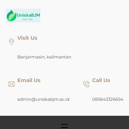
Skip
to
content
Visit Us
Banjarmasin, kalimantan
Email Us
Call Us
admin@uniskabjm.ac.id
085643326654