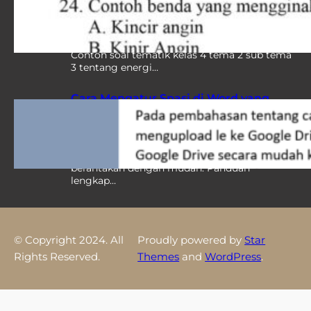
Ujian, Wajib Kamu Pelajari Sebelum
Terlambat
Contoh soal tematik kelas 4 tema 2 sub tema
3 tentang energi…
Cara Mengatur Spasi di Word yang
Berantakan, 7 Strategi Ini Ternyata
Bikin Dokumen Rapi Instan
Pelajari cara mengatur spasi di word yang
berantakan dengan mudah. Panduan
lengkap…
© Copyright 2024. All
Proudly powered by
Star
Rights Reserved.
Themes
and
WordPress
.