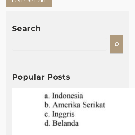
Search
S
e
a
r
c
h
Popular Posts