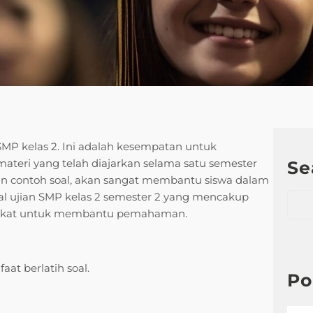
SMP kelas 2. Ini adalah kesempatan untuk
ri yang telah diajarkan selama satu semester
Se
an contoh soal, akan sangat membantu siswa dalam
S
oal ujian SMP kelas 2 semester 2 yang mencakup
e
singkat untuk membantu pemahaman.
a
r
c
at berlatih soal.
h
Po