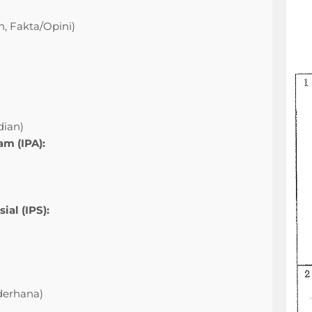
 Fakta/Opini)
dian)
m (IPA):
al (IPS):
a
derhana)