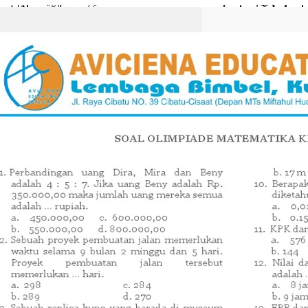
Cara Memindahkan Excel
ke Word Agar Tidak
Terpotong, 7 Trik Jitu yang
Terbukti Berhasil di 2026
Pelajari cara memindahkan excel
ke word agar tidak terpotong
dengan 5 metode mudah, mulai
dari paste special hingga insert
object.