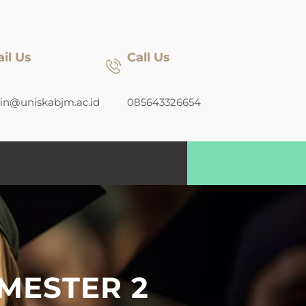
il Us
Call Us
n@uniskabjm.ac.id
085643326654
MESTER 2