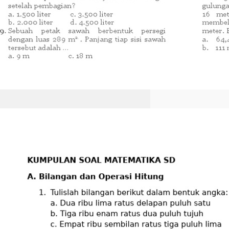
Cara Memunculkan Ruler
di Microsoft Word 2026
Ternyata Semudah Ini,
Wajib Tahu Sebelum
Terlambat
Pelajari cara memunculkan ruler
di Microsoft Word dengan mudah