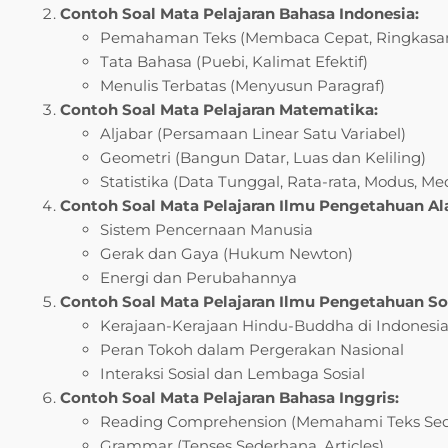
Contoh Soal Mata Pelajaran Bahasa Indonesia:
Pemahaman Teks (Membaca Cepat, Ringkasan,
Tata Bahasa (Puebi, Kalimat Efektif)
Menulis Terbatas (Menyusun Paragraf)
Contoh Soal Mata Pelajaran Matematika:
Aljabar (Persamaan Linear Satu Variabel)
Geometri (Bangun Datar, Luas dan Keliling)
Statistika (Data Tunggal, Rata-rata, Modus, Me
Contoh Soal Mata Pelajaran Ilmu Pengetahuan Ala
Sistem Pencernaan Manusia
Gerak dan Gaya (Hukum Newton)
Energi dan Perubahannya
Contoh Soal Mata Pelajaran Ilmu Pengetahuan Sosi
Kerajaan-Kerajaan Hindu-Buddha di Indonesi
Peran Tokoh dalam Pergerakan Nasional
Interaksi Sosial dan Lembaga Sosial
Contoh Soal Mata Pelajaran Bahasa Inggris:
Reading Comprehension (Memahami Teks Se
Grammar (Tenses Sederhana, Articles)