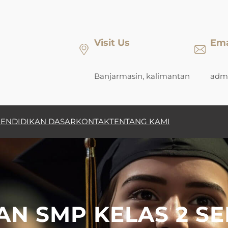
Visit Us
Ema
Banjarmasin, kalimantan
admi
ENDIDIKAN DASAR
KONTAK
TENTANG KAMI
AN SMP KELAS 2 SE