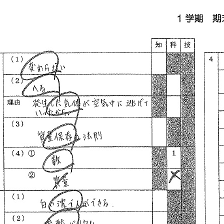
7 Cara Menyamakan Spasi
di Word yang Jarang
Diketahui, Ternyata
Semudah Ini di 2026
Cara menyamakan spasi di word
dengan mudah: gunakan menu
Paragraph, Find and Replace, dan
atur gaya paragraf agar dokumen
rapi.