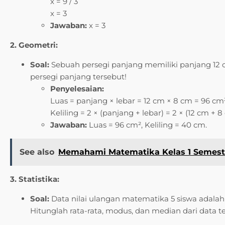
x = 9 / 3
x = 3
Jawaban:
x = 3
2. Geometri:
Soal:
Sebuah persegi panjang memiliki panjang 12 cm
persegi panjang tersebut!
Penyelesaian:
Luas = panjang × lebar = 12 cm × 8 cm = 96 cm
Keliling = 2 × (panjang + lebar) = 2 × (12 cm +
Jawaban:
Luas = 96 cm², Keliling = 40 cm.
See also
Memahami Matematika Kelas 1 Semest
3. Statistika:
Soal:
Data nilai ulangan matematika 5 siswa adalah seb
Hitunglah rata-rata, modus, dan median dari data t