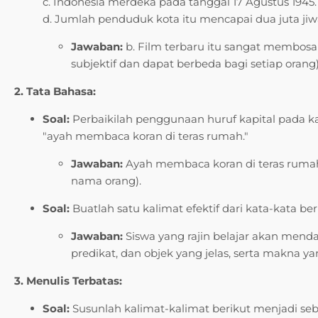
c. Indonesia merdeka pada tanggal 17 Agustus 1945.
d. Jumlah penduduk kota itu mencapai dua juta jiw
Jawaban:
b. Film terbaru itu sangat membosank
subjektif dan dapat berbeda bagi setiap orang)
2. Tata Bahasa:
Soal:
Perbaikilah penggunaan huruf kapital pada ka
"ayah membaca koran di teras rumah."
Jawaban:
Ayah membaca koran di teras rumah.
nama orang).
Soal:
Buatlah satu kalimat efektif dari kata-kata beriku
Jawaban:
Siswa yang rajin belajar akan mendap
predikat, dan objek yang jelas, serta makna ya
3. Menulis Terbatas:
Soal:
Susunlah kalimat-kalimat berikut menjadi se