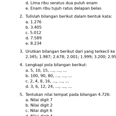
dan cepat. Panduan lengkap
menampilkan penggaris untuk
margin, indentasi, dan tata letak
dokumen yang rapi dan
profesional.