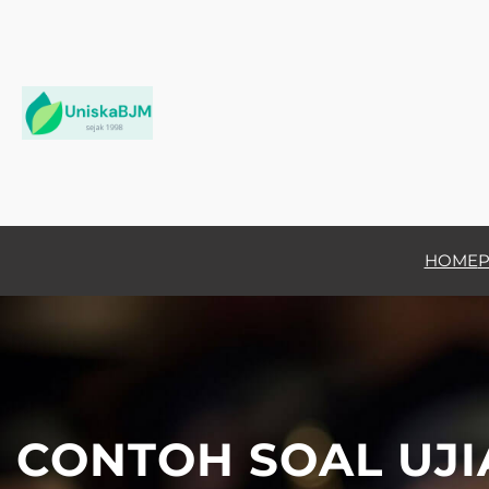
Skip
to
content
HOME
P
CONTOH SOAL UJI