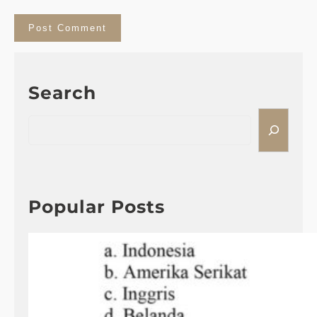
Search
S
e
a
r
c
h
Popular Posts