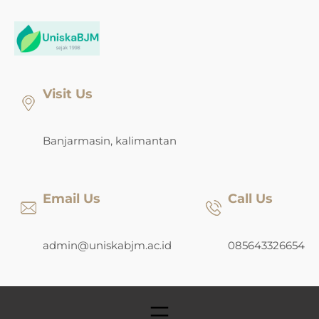
Skip
to
content
Visit Us
Banjarmasin, kalimantan
Email Us
Call Us
admin@uniskabjm.ac.id
085643326654