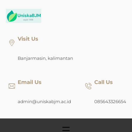
Skip
to
content
Visit Us
Banjarmasin, kalimantan
Email Us
Call Us
admin@uniskabjm.ac.id
085643326654