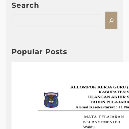
Search
S
e
a
r
c
h
Popular Posts