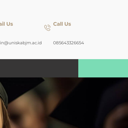
il Us
Call Us
n@uniskabjm.ac.id
085643326654