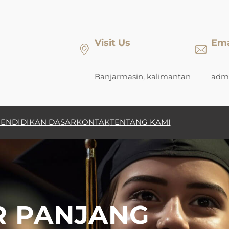
Visit Us
Ema
Banjarmasin, kalimantan
admi
ENDIDIKAN DASAR
KONTAK
TENTANG KAMI
R PANJANG