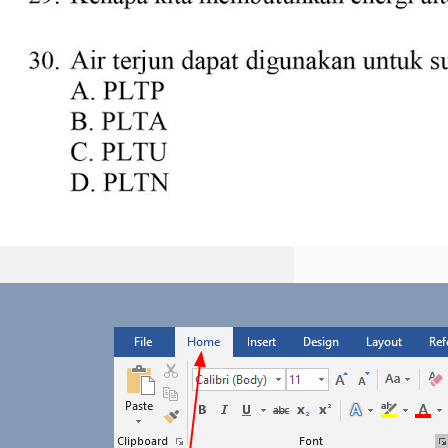
Cara Mengatur Spasi di
Word yang Berantakan, 7
Strategi Ini Ternyata Bikin
Dokumen Rapi Instan