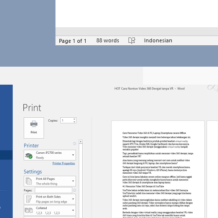
7 Trik Rahasia Cara Print
Buku Bolak Balik di Word
Agar Hasilnya Rapi dan
Hemat Kertas
Pelajari cara print buku bolak
balik di Word dengan mudah,
lengkap dengan pengaturan
booklet, margin, dan tips agar
hasil cetak rapi dan presisi.