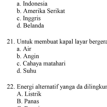
10 Contoh Soal Tematik
Kelas 4 Tema 2 Sub Tema 3
yang Sering Muncul di
Ujian, Wajib Kamu Pelajari
Sebelum Terlambat
Contoh soal tematik kelas 4 tema
2 sub tema 3 tentang energi
alternatif lengkap dengan kunci
jawaban dan pembahasan untuk
latihan ulangan harian.