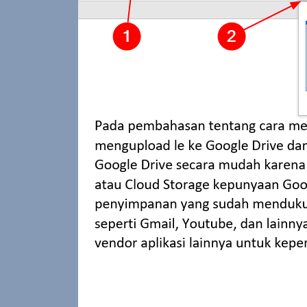
Pelajari cara mengatur spasi di
word yang berantakan dengan
mudah. Panduan lengkap
mengatasi spasi ganda, jarak
baris, dan paragraf agar dokumen
rapi.