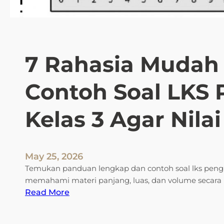
7 Rahasia Muda
Contoh Soal LKS
Kelas 3 Agar Nila
May 25, 2026
Temukan panduan lengkap dan contoh soal lks peng
memahami materi panjang, luas, dan volume seca
:
Read More
7
R